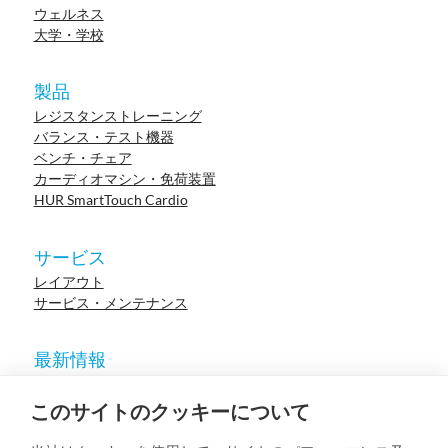
ウェルネス
大学・学校
製品
レジスタンストレーニング
バランス・テスト機器
ベンチ・チェア
カーディオマシン・免荷装置
HUR SmartTouch Cardio
サービス
レイアウト
サービス・メンテナンス
最新情報
ニュース
参考施設
このサイトのクッキーについて
イベント
ウェビナー