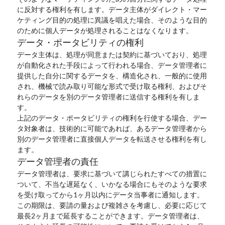
に反対する権利を有します。データ主体がダイレクト・マー
ケティング目的の処理に異議を唱えた場合、そのような目的
のために個人データが処理されることはなくなります。
データ・ポータビリティの権利
データ主体は、処理が同意または契約に基づいており、処理
が自動化された手段によって行われる場合、データ管理者に
提供した自分に関するデータを、構造化され、一般的に使用
され、機械で読み取り可能な形式で受け取る権利、およびそ
れらのデータを別のデータ管理者に送信する権利を有しま
す。
上記のデータ・ポータビリティの権利を行使する場合、デー
タ対象者は、技術的に可能であれば、あるデータ管理者から
別のデータ管理者に直接個人データを転送させる権利を有し
ます。
データ管理者の責任
データ管理者は、要求に基づいて講じられたすべての措置に
ついて、不当な遅延なく、いかなる場合にもそのような要求
を受け取ってから1ヶ月以内にデータ当事者に通知します。
この期限は、要請の量および複雑さを考慮し、必要に応じて
最長2ヶ月まで延長することができます。データ管理者は、