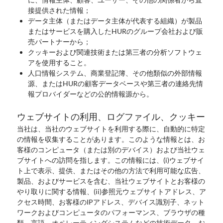
接提供された情報；
データ主体（またはデータ主体が代表する組織）が製品
またはサービスを購入したHURのグループ会社および販
売パートナーから；
クッキーおよび関連技術または第三者の分析ソフトウェ
アを使用すること。
人口情報システム、商業登記簿、その他類似の外部情報
源、またはHURの顧客データベースや第三者の連絡先情
報プロバイダーなどの公的情報源から。
ウェブサイトの利用、ログファイル、クッキー
当社は、当社のウェブサイトを利用する際に、自動的に特定
の情報を収集することがあります。このような情報とは、お
客様のコンピュータ（または別のデバイス）および当社ウェ
ブサイトへの訪問を指します。この情報には、(i)ウェブサイ
ト上で表示、提供、またはその他の方法で利用可能な広告、
製品、およびサービスを含む、当社ウェブサイトとお客様の
やり取りに関する情報、(ii)参照元ウェブサイトアドレス、ア
クセス時間、お客様のIPアドレス、デバイス識別子、ネット
ワークおよびコンピュータのパフォーマンス、ブラウザの種
類、言語、オペレーティングシステムなどの技術データ、お