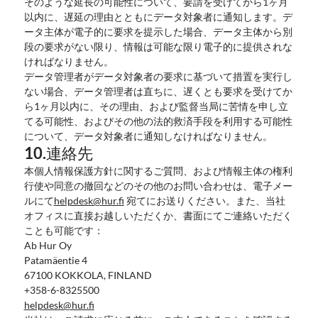
そのような延長の可能性について、要請を受けてから1ヶ月
以内に、遅延の理由とともにデータ対象者に通知します。デ
ータ主体が電子的に要求を提示した場合、データ主体から別
段の要求がない限り、情報は可能な限り電子的に提供されな
ければなりません。
データ管理者がデータ対象者の要求に基づいて措置を実行し
ない場合、データ管理者は直ちに、遅くとも要求を受けてか
ら1ヶ月以内に、その理由、および監督当局に苦情を申し立
てる可能性、およびその他の法的救済手段を利用する可能性
について、データ対象者に通知しなければなりません。
10.連絡先
本個人情報保護方針に関するご質問、および情報主体の権利
行使や同意の撤回などのその他のお問い合わせは、電子メー
ルにて
helpdesk@hur.fi
宛てにお送りください。また、当社
オフィスに直接お越しいただくか、書面にてご連絡いただく
ことも可能です：
Ab Hur Oy
Patamäentie 4
67100 KOKKOLA, FINLAND
+358-6-8325500
helpdesk@hur.fi