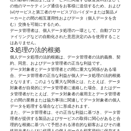
の他のマーケティング通信をお客様に送信するため、および
(vi)サービスと第三者のサービスプロバイダーまたは製品メ
ーカーとの間の相互運用性およびデータ（個人データを含
む）交換を可能にするため。
データ管理者は、個人データ処理の一環として、自動プロフ
ァイリングなどの自動化された意思決定のみを使用すること
はありません。
3.処理の法的根拠
個人データ処理の法的根拠は、データ管理者の法的義務、契
約、同意、およびデータ管理者の正当な利益です。
データ対象者とデータ管理者との間に重大な関係がある場
合、データ管理者の正当な利益が個人データ処理の法的根拠
となります。このような重大な関係とは、たとえば、データ
対象者が自発的にデータ管理者に連絡した場合、またはデー
タ管理者がたとえば、データ対象者の雇用主とデータ管理者
との間の業務または協力事項に関連してデータ対象者の個人
データを処理する場合などに形成されます。
また、データ管理者は、その正当な利益に基づき、データ管
理者が提供する製品およびサービスの取得に関心があると合
理的な根拠に基づいて予想される潜在的な顧客およびその連
絡担当者ならびに代理人の個人データを顧客登録に保存する