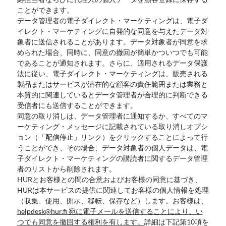
ことができます。
データ管理者の電子ダイレクト・マーケティングは、電子ダ
イレクト・マーケティングに自発的な同意を与えたデータ対
象者に送信されることがあります。データ対象者が同意を求
められた場合、同時に、同意の撤回が簡単かついつでも可能
であることが通知されます。さらに、適用されるデータ保護
法に従い、電子ダイレクト・マーケティングは、販売される
製品またはサービスが潜在的な顧客の責任範囲または業務と
本質的に関連しているとデータ管理者が合理的に判断できる
受信者にも送信することができます。
同意の取り消しは、データ管理者に通知するか、すべてのマ
ーケティング・メッセージに記載されている取り消しオプシ
ョン（「配信停止」リンク）をクリックすることによって行
うことができ、その場合、データ対象者の個人データは、電
子ダイレクト・マーケティングの購読者に関するデータ管理
者のリストから削除されます。
HURとお客様との間の合意およびお客様の同意に基づき、
HURは本サービスの提供に関連してお客様の個人情報を処理
（収集、使用、開示、移転、保存など）します。お客様は、
helpdesk@hur.fi 宛に電子メールを送信することにより、い
つでも同意を撤回する権利を有します。
詳細は下記第10項を