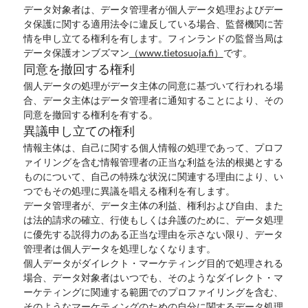
データ対象者は、データ管理者が個人データ処理およびデー
タ保護に関する適用法令に違反している場合、監督機関に苦
情を申し立てる権利を有します。フィンランドの監督当局は
データ保護オンブズマン
（www.tietosuoja.fi）
です。
同意を撤回する権利
個人データの処理がデータ主体の同意に基づいて行われる場
合、データ主体はデータ管理者に通知することにより、その
同意を撤回する権利を有する。
異議申し立ての権利
情報主体は、自己に関する個人情報の処理であって、プロフ
ァイリングを含む情報管理者の正当な利益を法的根拠とする
ものについて、自己の特殊な状況に関連する理由により、い
つでもその処理に異議を唱える権利を有します。
データ管理者が、データ主体の利益、権利および自由、また
は法的請求の確立、行使もしくは弁護のために、データ処理
に優先する説得力のある正当な理由を示さない限り、データ
管理者は個人データを処理しなくなります。
個人データがダイレクト・マーケティング目的で処理される
場合、データ対象者はいつでも、そのようなダイレクト・マ
ーケティングに関連する範囲でのプロファイリングを含む、
そのようなマーケティングのための自分に関するデータ処理