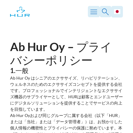
内
容
を
ス
キ
ッ
プ
Ab Hur Oy – プライ
バシーポリシー
1.一般
Ab Hur Oy はシニアのエクササイズ、リハビリテーション、
ウェルネスのためのエクササイズコンセプトを提供する会社
です。プロフェッショナルでインテリジェントなエクササイ
ズ機器のサプライヤーとして、HURは顧客とエンドユーザー
にデジタルソリューションを提供することでサービスの向上
を目指しています。
Ab Hur Oyおよび同じグループに属する会社（以下「HUR」
または「当社」または「データ管理者」）は、お預かりした
個人情報の機密性とプライバシーの保護に努めています。本