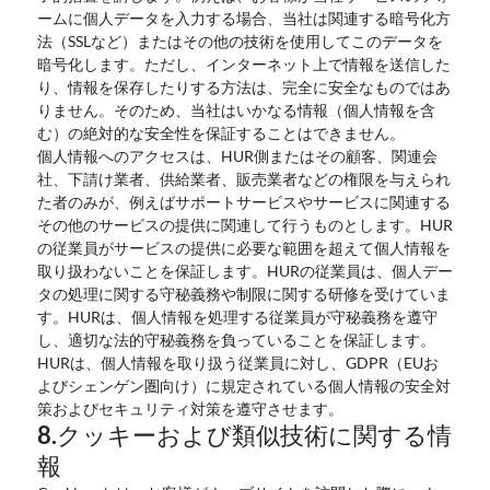
ームに個人データを入力する場合、当社は関連する暗号化方
法（SSLなど）またはその他の技術を使用してこのデータを
暗号化します。ただし、インターネット上で情報を送信した
り、情報を保存したりする方法は、完全に安全なものではあ
りません。そのため、当社はいかなる情報（個人情報を含
む）の絶対的な安全性を保証することはできません。
個人情報へのアクセスは、HUR側またはその顧客、関連会
社、下請け業者、供給業者、販売業者などの権限を与えられ
た者のみが、例えばサポートサービスやサービスに関連する
その他のサービスの提供に関連して行うものとします。HUR
の従業員がサービスの提供に必要な範囲を超えて個人情報を
取り扱わないことを保証します。HURの従業員は、個人デー
タの処理に関する守秘義務や制限に関する研修を受けていま
す。HURは、個人情報を処理する従業員が守秘義務を遵守
し、適切な法的守秘義務を負っていることを保証します。
HURは、個人情報を取り扱う従業員に対し、GDPR（EUお
よびシェンゲン圏向け）に規定されている個人情報の安全対
策およびセキュリティ対策を遵守させます。
8.クッキーおよび類似技術に関する情
報