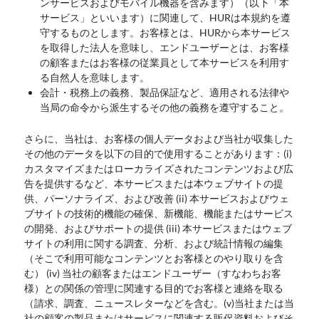
ンサービスおよびモバイル機器を含みます）（以下「本
サービス」といいます）に関連して、HURは本規約を遵
守するものとします。お客様とは、HURから本サービス
を取得した法人を意味し、エンドユーザーとは、お客様
の顧客またはお客様の従業員として本サービスを利用す
る自然人を意味します。
会計・税務上の義務、製品保証など、適用される法律や
当局の命令から派生するその他の義務を遵守すること。
さらに、当社は、お客様の個人データおよび当社が収集した
その他のデータを以下の目的で使用することがあります：(i)
カスタマイズまたはローカライズされたコンテンツおよび広
告を提供するなど、本サービスまたは本ウェブサイトの提
供、パーソナライズ、および改善 (ii) 本サービスおよびウェ
ブサイトの技術的機能の確保、新機能、機能またはサービス
の開発、およびサポートの提供 (iii) 本サービスまたはウェブ
サイトの利用に関する調査、分析、および統計情報の編集
（そこで利用可能なコンテンツとお客様とのやり取りを含
む） (iv) 当社の顧客またはエンドユーザー（すなわちお客
様）との関係の管理に関連する目的でお客様と連絡を取る
（請求、調査、ニュースレターなどを含む。(v)当社または当
社の顧客の製品またはサービスに関連する販促資料およびそ