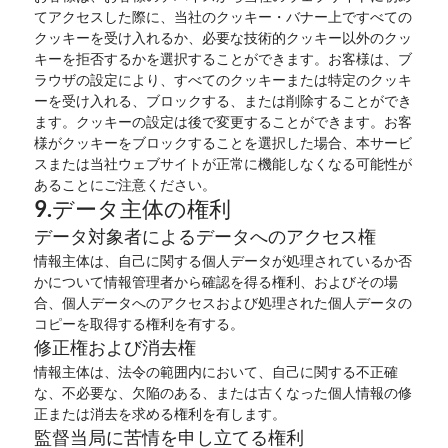
てアクセスした際に、当社のクッキー・バナー上ですべての
クッキーを受け入れるか、必要な技術的クッキー以外のクッ
キーを拒否するかを選択することができます。お客様は、ブ
ラウザの設定により、すべてのクッキーまたは特定のクッキ
ーを受け入れる、ブロックする、または削除することができ
ます。クッキーの設定は後で変更することができます。お客
様がクッキーをブロックすることを選択した場合、本サービ
スまたは当社ウェブサイトが正常に機能しなくなる可能性が
あることにご注意ください。
9.データ主体の権利
データ対象者によるデータへのアクセス権
情報主体は、自己に関する個人データが処理されているか否
かについて情報管理者から確認を得る権利、およびその場
合、個人データへのアクセスおよび処理された個人データの
コピーを取得する権利を有する。
修正権および消去権
情報主体は、法令の範囲内において、自己に関する不正確
な、不必要な、欠陥のある、または古くなった個人情報の修
正または消去を求める権利を有します。
監督当局に苦情を申し立てる権利