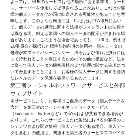
よっては、HURのサービスは他の場所にある事業者、サービ
ス、サーバーを使用して提供されることがあり、これはお客
様の個人データが他の国に転送される可能性があることを意
味します。このような転送には、EUまたはEEA域外におい
て、個人データの処理に関する法律がフィンランドの法律と
は異なる国、例えば米国への個人データの開示が含まれる場
合があります。このような場合であっても、HURは、例えば
EU委員会が採択した標準契約条項の使用や、個人データの
処理が本プライバシーポリシー、法令および優れた慣行に従
って行われることを保証するためのその他の措置など、法令
に従って個人データの機密保持および処理に関する事項につ
いて合意することにより、お客様の個人データに関する適切
なレベルのデータ保護を確保するものとします。
第三者ソーシャルネットワークサービスと外部
ウェブサイト
本サービスにより、お客様はご自身のデータ（個人データを
含む）を第三者のソーシャルネットワークサービス
（Facebook、Twitterなど）で宣伝および共有できる場合が
あります。これらのサービスまたは製品におけるお客様のコ
ンテンツおよび関連情報（個人データがある場合、個人デー
タを含む）の使用は、関連する第三者のサービスプロバイダ