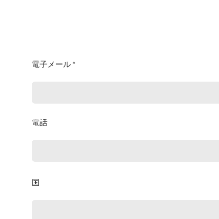
電子メール *
電話
国