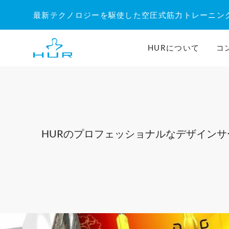
内
最新テクノロジーを駆使した空圧式筋力トレーニン
容
を
ス
HURについて
コ
キ
ッ
プ
HURのプロフェッショナルなデザイン