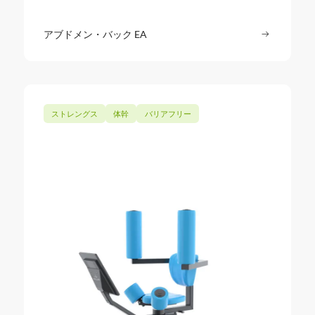
アブドメン・バック EA
続きを読む
: アブド
ストレングス
体幹
バリアフリー