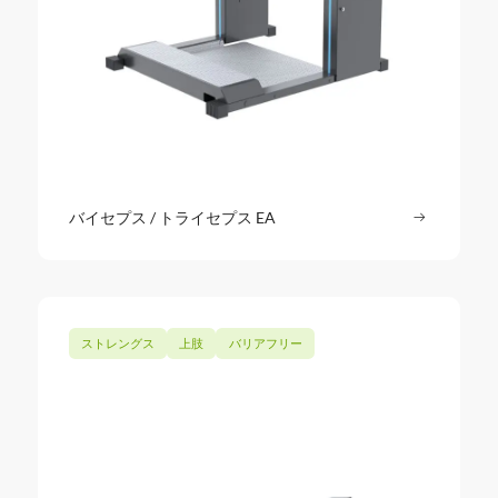
バイセプス / トライセプス EA
続きを読む
: バイセプ
ストレングス
上肢
バリアフリー