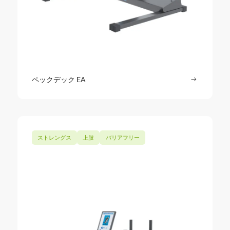
ペックデック EA
続きを読む
: ペックデ
ストレングス
上肢
バリアフリー