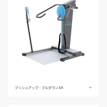
プッシュアップ・プルダウン EA
続きを読む
: プッシ