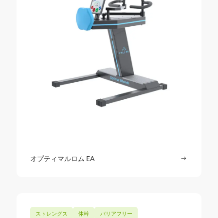
オプティマルロム EA
続きを読む
: オプテ
ストレングス
体幹
バリアフリー