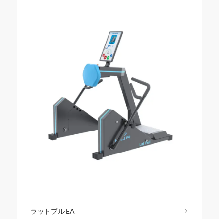
ラットプル EA
続きを読む
: ラットプ