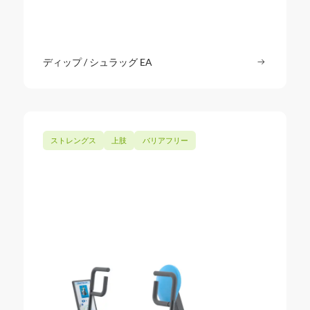
ディップ / シュラッグ EA
続きを読む
: ディップ
ストレングス
上肢
バリアフリー