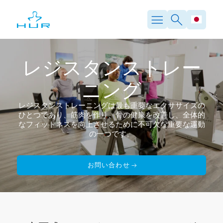
内
容
を
ス
キ
ッ
レジスタンストレー
プ
ニング
レジスタンストレーニングは最も重要なエクササイズの
ひとつであり、筋肉を作り、骨の健康を改善し、全体的
なフィットネスを向上させるために不可欠な重要な運動
の一つです。
お問い合わせ