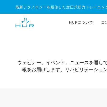
内
最新テクノロジーを駆使した空圧式筋力トレーニン
容
を
ス
HURについて
コ
キ
ッ
プ
ウェビナー、イベント、ニュースを通し
報をお届けします。リハビリテーショ