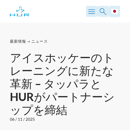
内
容
を
ス
キ
ッ
プ
最新情報
ニュース
アイスホッケーのト
レーニングに新たな
革新 – タッパラと
HURがパートナーシ
ップを締結
06 / 11 / 2025