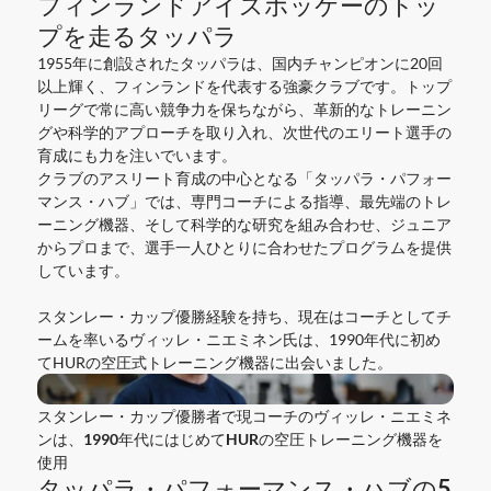
フィンランドアイスホッケーのトッ
プを走るタッパラ
1955年に創設されたタッパラは、国内チャンピオンに20回
以上輝く、フィンランドを代表する強豪クラブです。トップ
リーグで常に高い競争力を保ちながら、革新的なトレーニン
グや科学的アプローチを取り入れ、次世代のエリート選手の
育成にも力を注いでいます。
クラブのアスリート育成の中心となる「タッパラ・パフォー
マンス・ハブ」では、専門コーチによる指導、最先端のトレ
ーニング機器、そして科学的な研究を組み合わせ、ジュニア
からプロまで、選手一人ひとりに合わせたプログラムを提供
しています。
スタンレー・カップ優勝経験を持ち、現在はコーチとしてチ
ームを率いるヴィッレ・ニエミネン氏は、1990年代に初め
てHURの空圧式トレーニング機器に出会いました。
スタンレー・カップ優勝者で現コーチのヴィッレ・ニエミネ
ンは、1990年代にはじめてHURの空圧トレーニング機器を
使用
タッパラ・パフォーマンス・ハブの5