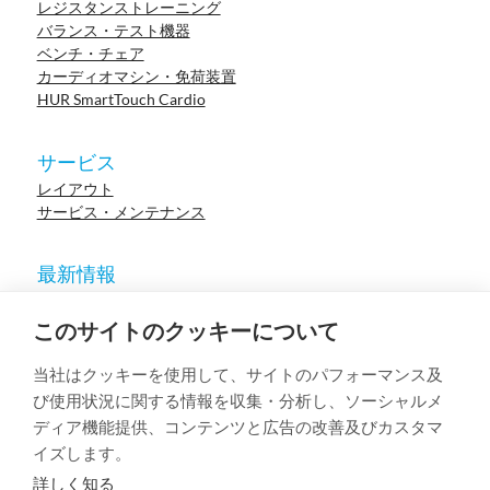
レジスタンストレーニング
バランス・テスト機器
ベンチ・チェア
カーディオマシン・免荷装置
HUR SmartTouch Cardio
サービス
レイアウト
サービス・メンテナンス
最新情報
ニュース
参考施設
このサイトのクッキーについて
イベント
ウェビナー
当社はクッキーを使用して、サイトのパフォーマンス及
学術論文
び使用状況に関する情報を収集・分析し、ソーシャルメ
ディア機能提供、コンテンツと広告の改善及びカスタマ
イズします。
© 2023 HUR. All right reserved.
Privacy Policy
Cookie Policy
詳しく知る