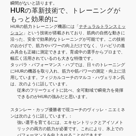
瞬間がないと語ります。
HURの革新技術で、トレーニングが
もっと効果的に
HURの筋力トレーニング機器には「
ナチュラルトランスミッ
ション
」という技術が搭載されており、筋肉の自然な動きに
沿った、安全で効果的なトレーニングが可能です。この技術
のおかげで、筋力やパワーの向上だけでなく、リハビリの進
み具合も正確に測定できます。育成中の選手からプロまで、
幅広く活用されているのも大きな特徴です。
タッパラ・パフォーマンス・ハブでは、日々のトレーニング
にHURの機器を取り入れ、筋力や筋パワーの測定・向上に活
用しています。フィジカルコーチのマルコ・ハヴェリネン氏
は、次のように話しています。
従来のフリーウェイトに比べ、全可動域で瞬発力を発揮
できるのがHURの強みだと思います。
スタンレー・カップ優勝者で現コーチのヴィッレ・ニエミネ
ン
は次のように話しています。:
強い選手を育てるには、エキセントリックとアイソメト
リックの両方の筋力が必要です。これにより、氷上での
パフォーマンスを向上させることができます。