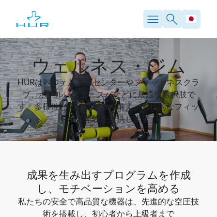
内
容
を
ス
キ
ッ
ウェルネス・ジム
プ
HURは、ウェルネスセンターやフィットネスクラ
ブ、ホテル、企業、スパなどに最適な選択肢で
す。多様性と高品質を兼ね備え、包括的なフィッ
トネス体験を提供します。
成果を生み出すプログラムを作成
し、モチベーションを高める
私たちの安全で高品質な機器は、先進的な空圧技
術を搭載し、初心者から上級者まで