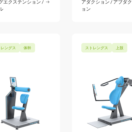
グエクステンション /
続きを読む
アダクション / アブダ
続きを
: レッグエクステンション / カール
ル
ョン
トレングス
体幹
ストレングス
上肢