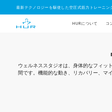
内
最新テクノロジーを駆使した空圧式筋力トレーニン
容
を
ス
HURについて
コ
キ
ッ
プ
ウェルネススタジオは、身体的なフィッ
間です。
機能的な動き
、リカバリー、マ