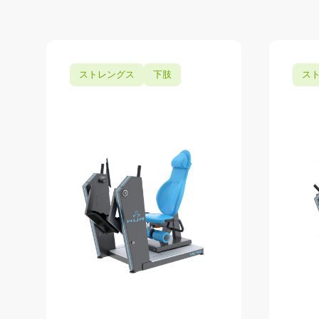
ストレングス
下肢
ス