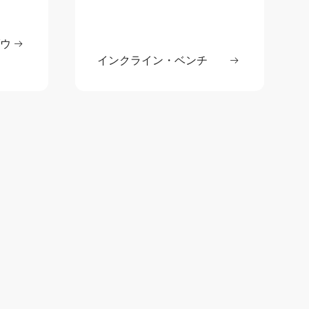
ダウ
読む
: プッシュアップ / プルダウン
インクライン・ベンチ
続きを読む
: インクライ