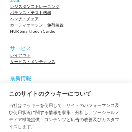
レジスタンストレーニング
バランス・テスト機器
ベンチ・チェア
カーディオマシン・免荷装置
HUR SmartTouch Cardio
サービス
レイアウト
サービス・メンテナンス
最新情報
ニュース
参考施設
このサイトのクッキーについて
イベント
ウェビナー
当社はクッキーを使用して、サイトのパフォーマンス及
学術論文
び使用状況に関する情報を収集・分析し、ソーシャルメ
ディア機能提供、コンテンツと広告の改善及びカスタマ
イズします。
© 2023 HUR. All right reserved.
Privacy Policy
Cookie Policy