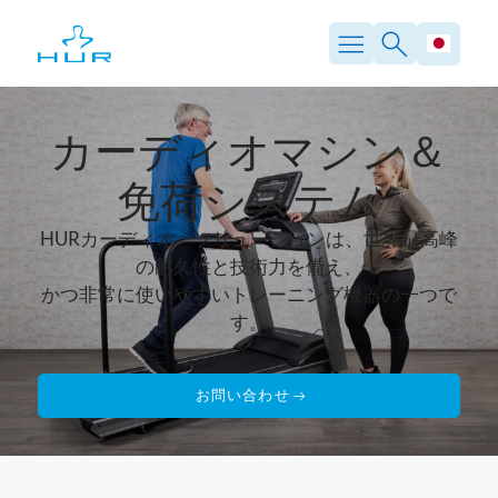
内
容
を
ス
キ
ッ
カーディオマシン＆
プ
免荷システム
HURカーディオ・ソリューションは、世界最高峰
の耐久性と技術力を備え、
かつ非常に使いやすいトレーニング機器の一つで
す。
お問い合わせ