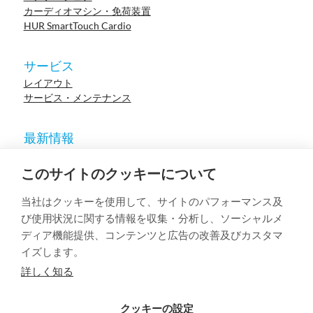
カーディオマシン・免荷装置
HUR SmartTouch Cardio
サービス
レイアウト
サービス・メンテナンス
最新情報
ニュース
参考施設
このサイトのクッキーについて
イベント
ウェビナー
当社はクッキーを使用して、サイトのパフォーマンス及
学術論文
び使用状況に関する情報を収集・分析し、ソーシャルメ
ディア機能提供、コンテンツと広告の改善及びカスタマ
イズします。
© 2023 HUR. All right reserved.
Privacy Policy
Cookie Policy
詳しく知る
クッキーの設定