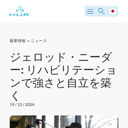
内
容
を
ス
キ
ッ
プ
最新情報
ニュース
ジェロッド・ニーダ
ー: リハビリテーショ
ンで強さと自立を築
く
19 / 12 / 2024