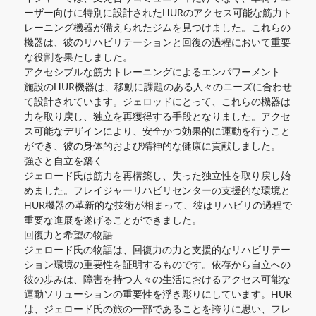
ーザー向けに特別に設計されたHURのアクセス可能な筋力ト
レーニング機器が備えられたジムを見つけました。これらの
機器は、彼のリハビリテーションと回復の過程において重要
な役割を果たしました。
アクセシブルな筋力トレーニングによるエンパワーメント
施設のHUR機器は、移動に課題のある人々のニーズに合わせ
て設計されています。ジェロッドにとって、これらの機器は
力を取り戻し、独立を再獲得する手段となりました。アクセ
ス可能なデザインにより、安全かつ効果的に運動を行うこと
ができ、彼の身体的および精神的な健康に貢献しました。
強さと自立を築く
ジェロード氏は筋力を再構築し、失った独立性を取り戻し始
めました。フレイジャーリハビリセンターの支援的な環境と
HUR機器の革新的な技術が相まって、彼はリハビリの過程で
重要な進展を遂げることができました。
回復力と希望の物語
ジェロード氏の物語は、回復力の力と支援的なリハビリテー
ション環境の重要性を証明するものです。依存から自立への
彼の歩みは、障害を持つ人々の生活におけるアクセス可能な
運動ソリューションの重要性を浮き彫りにしています。HUR
は、ジェロード氏の旅の一部であることを誇りに思い、フレ