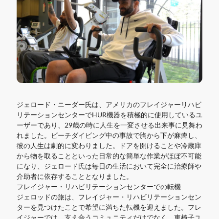
ジェロード・ニーダー氏は、アメリカのフレイジャーリハビ
リテーションセンターでHUR機器を積極的に使用しているユ
ーザーであり、29歳の時に人生を一変させる出来事に見舞わ
れました。ビーチダイビング中の事故で胸から下が麻痺し、
彼の人生は劇的に変わりました。ドアを開けることや冷蔵庫
から物を取ることといった日常的な簡単な作業がほぼ不可能
になり、ジェロード氏は毎日の生活において完全に治療師や
介助者に依存することとなりました。
フレイジャー・リハビリテーションセンターでの転機
ジェロッドの旅は、フレイジャー・リハビリテーションセン
ターを見つけたことで希望に満ちた転機を迎えました。フレ
イジャーでは、支え合うコミュニティだけでなく、車椅子ユ