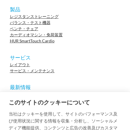
製品
レジスタンストレーニング
バランス・テスト機器
ベンチ・チェア
カーディオマシン・免荷装置
HUR SmartTouch Cardio
サービス
レイアウト
サービス・メンテナンス
最新情報
ニュース
参考施設
このサイトのクッキーについて
イベント
ウェビナー
当社はクッキーを使用して、サイトのパフォーマンス及
学術論文
び使用状況に関する情報を収集・分析し、ソーシャルメ
ディア機能提供、コンテンツと広告の改善及びカスタマ