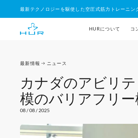
内
最新テクノロジーを駆使した空圧式筋力トレーニン
容
を
ス
HURについて
コ
キ
ッ
プ
最新情報
ニュース
カナダのアビリテ
模のバリアフリー
08 / 08 / 2025