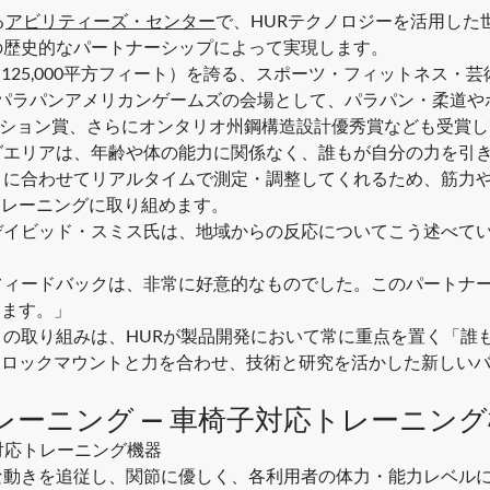
る
アビリティーズ・センター
で、HURテクノロジーを活用した
の歴史的なパートナーシップによって実現します。
㎡（125,000平方フィート）を誇る、スポーツ・フィットネス
ン/パラパンアメリカンゲームズの会場として、パラパン・柔道
ティンクション賞、さらにオンタリオ州鋼構造設計優秀賞なども受賞
グエリアは、年齢や体の能力に関係なく、誰もが自分の力を引き
きに合わせてリアルタイムで測定・調整してくれるため、筋力
トレーニングに取り組めます。
デイビッド・スミス氏は、地域からの反応についてこう述べて
フィードバックは、非常に好意的なものでした。このパートナ
います。」
この取り組みは、HURが製品開発において常に重点を置く「誰
てロックマウントと力を合わせ、技術と研究を活かした新しい
ーニング — 車椅子対応トレーニング
対応トレーニング機器
な動きを追従し、関節に優しく、各利用者の体力・能力レベル