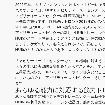
2025年秋、カナダ・オンタリオ州ホイットビーにあ
れます。これは、HURとアビリティーズ・センター
アビリティーズ・センターの延床面積は約11,613
最先端の施設です。同施設はトロント2015年のパ
2013年にはIOC／IPC／IAKS建築賞のディス
アビリティーズ・センターの新しいHURトレーニン
HURのスマート空気圧レジスタンス技術は、体の動
きます。ケガのリスクも抑えられるので、安心して
HURのカナダの代理店である、ロックマウント社の
「アビリティーズ・センターでのHUR機器に対する
人々の生活に実質的な変化をもたらすことを示して
世界最大規模のHURバリアフリーライン導入となる
にしたものです。アビリティーズ・センター、そし
ます。
あらゆる能力に対応する筋力トレ
あらゆる能力に対応する筋力トレーニング — 車椅子
HURの車椅子対応トレーニング機器は、筋肉の自然