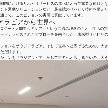
、同国におけるリハビリサービスの進化にとって重要な節目と
ェント運動ソリューション
など、最先端のリハビリ技術を備えた
を通じて、このビジョンの実現に貢献しています。
アラビアから世界へ
ノロジー × 人間中心のケア
」という共通の理念のもと、生活の質
パーソナライズされたアプローチを融合した、
未来型リハビリ
ーションを
サウジアラビア、そして世界へ
と広げるための、大
いただけます。
ーションを
サウジアラビア、そして世界へ
と広げるための、大