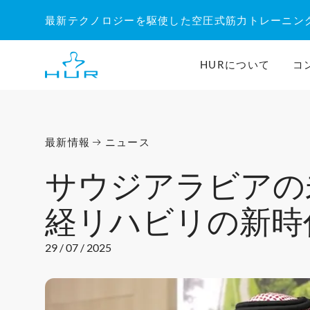
内
最新テクノロジーを駆使した空圧式筋力トレーニン
容
を
ス
HURについて
コ
キ
ッ
プ
最新情報
ニュース
サウジアラビアの
経リハビリの新時
29 / 07 / 2025