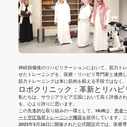
神経損傷後のリハビリテーションにおいて、
筋力ト
せたトレーニングを、医療・リハビリ専門家と連携
筋力トレーニングは単に筋肉を鍛える手段ではなく
ロボクリニック：革新とリハビ
私たちは、サウジアラビア王国において高く評価さ
を、心より誇りに思います。
この先進的な取り組みの一環として、
HURは、
患者
ート空圧負荷トレーニング機器
を
提供しています。
2025年5月26日に開催された公式開設式
では、医療