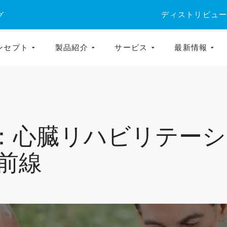
ディストリビュ
グ
ンセプト
製品紹介
サービス
最新情報
026：心臓リハビリテ
前線