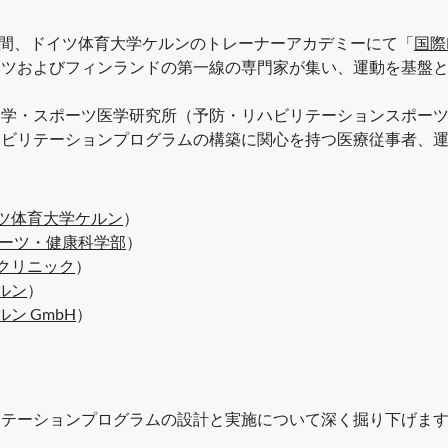
での3日間、ドイツ体育大学ケルンのトレーナーアカデミーにて「
国際
イツおよびフィンランドの第一線の専門家が集い、運動を基盤
病学・スポーツ医学研究所（予防・リハビリテーションスポー
ハビリテーションプログラムの構築に関心を持つ医療従事者、
：
ツ体育大学ケルン
）
ポーツ・健康科学部
）
クリニック
）
ルン
）
ケルン GmbH
）
リテーションプログラムの設計と実施について深く掘り下げま