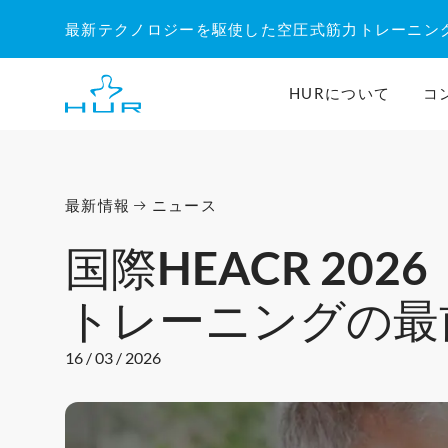
内
最新テクノロジーを駆使した空圧式筋力トレーニン
容
を
ス
HURについて
コ
キ
ッ
プ
最新情報
ニュース
国際HEACR 2
トレーニングの最
16 / 03 / 2026