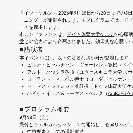
ドイツ・ケルン — 2026年9月18日から20日ま
ーニング
」が開催されます。本プログラムでは、ド
ーチを探求します。
本カンファレンスは、
ドイツ体育大学ケルン
の心臓
学
との協力により企画されました。効果的な心臓リ
■ 講演者
本イベントには、以下の著名な講師陣が登壇します
ビルナ・ビャルナソン・ヴェーレンス教授（
ドイ
アルト・ハウタラ教授（
ユヴァスキュラ大学 ス
ローラント・ネーベル博士（
ローダービルケン・
トーマス・シュミット准教授（
ドイツ体育大学ケ
ハイケ・イェス＆トーマス・ベルク（
AmKaRe 
■ プログラム概要
9月18日（金）
受付とウェルカムセッションで開始し、心臓リハビ
中核要素としての運動療法