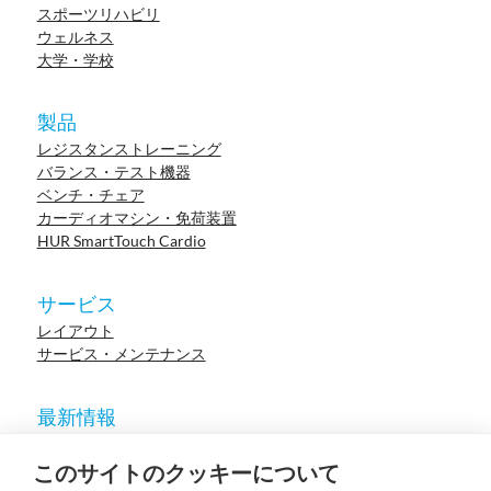
スポーツリハビリ
ウェルネス
大学・学校
製品
レジスタンストレーニング
バランス・テスト機器
ベンチ・チェア
カーディオマシン・免荷装置
HUR SmartTouch Cardio
サービス
レイアウト
サービス・メンテナンス
最新情報
ニュース
参考施設
このサイトのクッキーについて
イベント