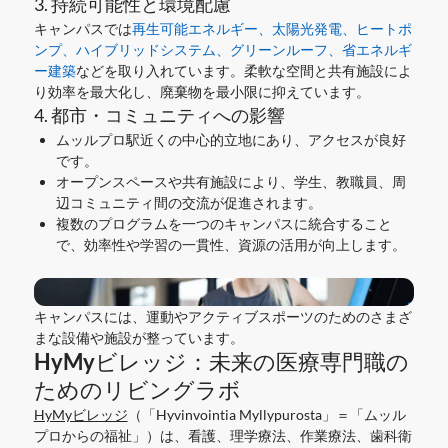
3. 持続可能性と環境配慮
キャンパスでは
再生可能エネルギー、太陽光発電、ヒートポ
ンプ、ハイブリッドシステム、グリーンルーフ、省エネルギ
ー建築
などを取り入れています。柔軟な空間と共有施設によ
り効率を最大化し、廃棄物を最小限に抑えています。
4. 都市・コミュニティへの影響
ムッルプロ駅近くの中心的立地にあり、アクセスが良好
です。
オープンスペースや共有施設により、学生、教職員、周
辺コミュニティ間の交流が促進されます。
複数のプログラムを一つのキャンパスに統合すること
で、効率性や学習の一貫性、資源の活用が向上します。
キャンパスには、運動やアクティブスポーツのためのさまざ
まな設備や施設が整っています。
HyMyビレッジ：未来の医療専門職の
ためのリビングラボ
HyMyビレッジ
（「Hyvinvointia Myllypurosta」＝「ムッル
プロからの福祉」）は、看護、理学療法、作業療法、歯科衛