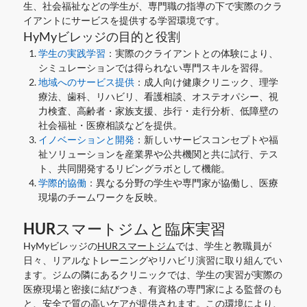
生、社会福祉などの学生が、専門職の指導の下で実際のクラ
イアントにサービスを提供する学習環境です。
HyMyビレッジの目的と役割
学生の実践学習
：実際のクライアントとの体験により、
シミュレーションでは得られない専門スキルを習得。
地域へのサービス提供
：成人向け健康クリニック、理学
療法、歯科、リハビリ、看護相談、オステオパシー、視
力検査、高齢者・家族支援、歩行・走行分析、低障壁の
社会福祉・医療相談などを提供。
イノベーションと開発
：新しいサービスコンセプトや福
祉ソリューションを産業界や公共機関と共に試行、テス
ト、共同開発するリビングラボとして機能。
学際的協働
：異なる分野の学生や専門家が協働し、医療
現場のチームワークを反映。
HURスマートジムと臨床実習
HyMyビレッジの
HURスマートジム
では、学生と教職員が
日々、リアルなトレーニングやリハビリ演習に取り組んでい
ます。ジムの隣にあるクリニックでは、学生の実習が実際の
医療現場と密接に結びつき、有資格の専門家による監督のも
と、安全で質の高いケアが提供されます。この環境により、