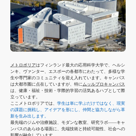
メトロポリア
はフィンランド最大の応用科学大学で、ヘルシ
ンキ、ヴァンター、エスポーの各都市にわたって、多様な学
生や専門家のコミュニティを迎え入れています。キャンパス
は大都市圏に点在していますが、特に
ムッルプロキャンパス
は、健康・福祉・技術・学際的学習の活気あるハブとして際
立っています。
ここメトロポリアでは、
学生は単に学ぶだけではなく、現実
の課題に挑戦し、アイデアを形にし、仲間と協力しながら革
新を生み出します。
最先端のジムや治療施設、モダンな教室、研究ラボ――キャ
ンパスのあらゆる場面に、先端技術と持続可能性、社会への
影響が融合しています。