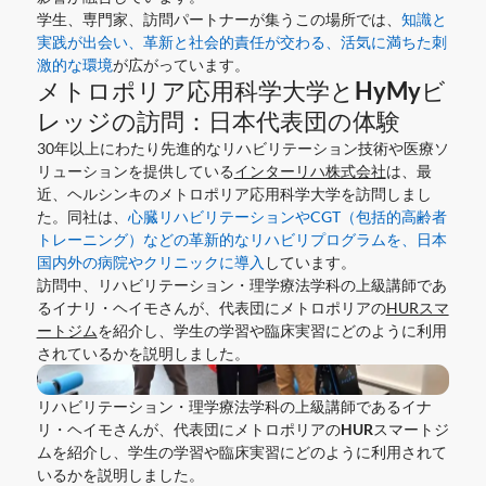
学生、専門家、訪問パートナーが集うこの場所では、
知識と
実践が出会い、革新と社会的責任が交わる、活気に満ちた刺
激的な環境
が広がっています。
メトロポリア応用科学大学とHyMyビ
レッジの訪問：日本代表団の体験
30年以上にわたり先進的なリハビリテーション技術や医療ソ
リューションを提供している
インターリハ株式会社
は、最
近、ヘルシンキのメトロポリア応用科学大学を訪問しまし
た。同社は、
心臓リハビリテーションやCGT（包括的高齢者
トレーニング）などの革新的なリハビリプログラムを、日本
国内外の病院やクリニックに導入
しています。
訪問中、リハビリテーション・理学療法学科の上級講師であ
るイナリ・ヘイモさんが、代表団にメトロポリアの
HURスマ
ートジム
を紹介し、学生の学習や臨床実習にどのように利用
されているかを説明しました。
リハビリテーション・理学療法学科の上級講師であるイナ
リ・ヘイモさんが、代表団にメトロポリアのHURスマートジ
ムを紹介し、学生の学習や臨床実習にどのように利用されて
いるかを説明しました。