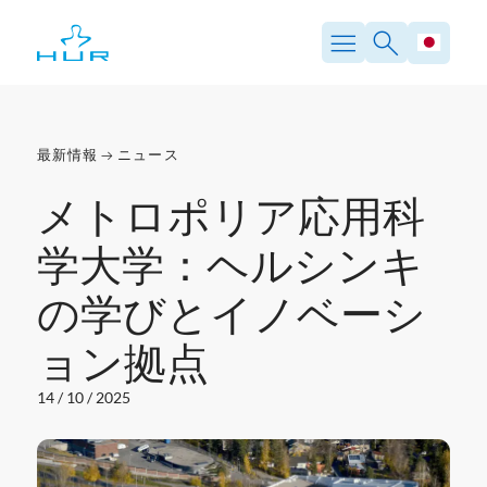
内
容
を
ス
キ
ッ
プ
最新情報
ニュース
メトロポリア応用科
学大学：ヘルシンキ
の学びとイノベーシ
ョン拠点
14 / 10 / 2025