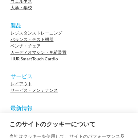
ウェルネス
大学・学校
製品
レジスタンストレーニング
バランス・テスト機器
ベンチ・チェア
カーディオマシン・免荷装置
HUR SmartTouch Cardio
サービス
レイアウト
サービス・メンテナンス
最新情報
ニュース
参考施設
このサイトのクッキーについて
イベント
ウェビナー
当社はクッキーを使用して、サイトのパフォーマンス及