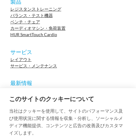
製品
レジスタンストレーニング
バランス・テスト機器
ベンチ・チェア
カーディオマシン・免荷装置
HUR SmartTouch Cardio
サービス
レイアウト
サービス・メンテナンス
最新情報
ニュース
参考施設
このサイトのクッキーについて
イベント
ウェビナー
当社はクッキーを使用して、サイトのパフォーマンス及
学術論文
び使用状況に関する情報を収集・分析し、ソーシャルメ
ディア機能提供、コンテンツと広告の改善及びカスタマ
イズします。
© 2023 HUR. All right reserved.
Privacy Policy
Cookie Policy