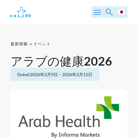
内
容
を
ス
キ
ッ
プ
最新情報
イベント
アラブの健康2026
Dubai
|
2026年2月9日
–
2026年2月12日