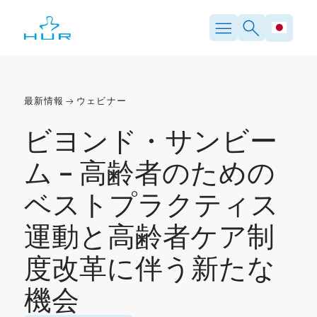
内
容
を
ス
キ
ッ
プ
最新情報
ウェビナー
ビヨンド・サンビー
ム – 高齢者のための
ベストプラクティス
運動と高齢者ケア制
度改革に伴う新たな
機会