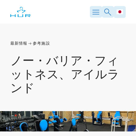
内
容
を
ス
キ
ッ
プ
最新情報
参考施設
ノー・バリア・フィ
ットネス、アイルラ
ンド