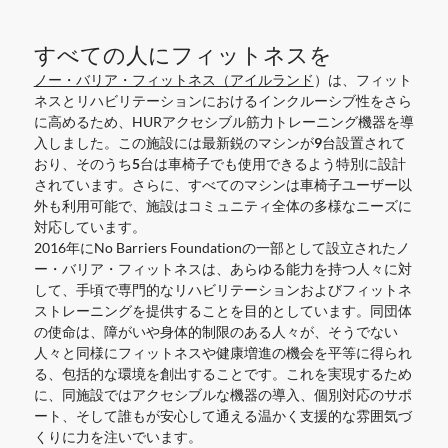
すべての人にフィットネスを
ノー・バリア・フィットネス（アイルランド
）は、フィット
ネスとリハビリテーションにおけるインクルーシブ性をさら
に高めるため、HURアクセシブル筋力トレーニング機器を導
入しました。この施設には
最新鋭のマシンが9台設置されて
おり、そのうち5台は車椅子でも使用できるよう特別に設計
されています
。さらに、すべてのマシンは車椅子ユーザー以
外も利用可能で、施設はコミュニティ全体の多様なニーズに
対応しています。
2016年にNo Barriers Foundationの一部として設立されたノ
ー・バリア・フィットネスは、
あらゆる能力を持つ人々に対
して、手頃で専門的なリハビリテーションおよびフィットネ
ストレーニングを提供する
ことを目的としています。同団体
の使命は、障がいや身体的制限のある人々が、そうでない
人々と同様にフィットネスや健康増進の機会を平等に得られ
る、包括的な環境を創出することです。これを実現するため
に、同施設ではアクセシブルな機器の導入、個別対応のサポ
ート、そして誰もが安心して通える温かく支援的な雰囲気づ
くりに力を注いでいます。