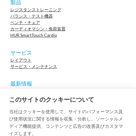
製品
レジスタンストレーニング
バランス・テスト機器
ベンチ・チェア
カーディオマシン・免荷装置
HUR SmartTouch Cardio
サービス
レイアウト
サービス・メンテナンス
最新情報
ニュース
参考施設
このサイトのクッキーについて
イベント
ウェビナー
当社はクッキーを使用して、サイトのパフォーマンス及
学術論文
び使用状況に関する情報を収集・分析し、ソーシャルメ
ディア機能提供、コンテンツと広告の改善及びカスタマ
イズします。
© 2023 HUR. All right reserved.
Privacy Policy
Cookie Policy