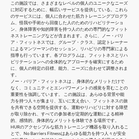
この施設では、さまざまなレベルの個人のユニークなニーズ
に対応するために、幅広いサービスを提供している。これら
のサービスには、
個人に合わせた筋力トレーニングプログラ
ム、怪我や手術から回復した人のためのリハビリテーショ
ン、身体障害や知的障害を持つ人のための専門的なフィット
ネストレーニングなどが
含まれます。さらに、ノー・バリ
ア・フィットネスでは、グループ・クラス、認定トレーナー
によるマンツーマンのセッション、リハビリの専門家による
指導も行っています。各プログラムは、フィットネスとリハ
ビリテーションへの全体的なアプローチを確実にするため
に、個人の特定の目標、能力、ニーズに合わせて調整されま
す。
ノー・バリア・フィットネスは
、身体的なメリットだけで
なく、
コミュニティとエンパワーメントの感覚を育むことの
重要性を強調しています。
この施設は、あらゆる背景や能
力を持つ人々が集まり、互いに支え合い、フィットネスの旅
を共有できる空間を提供する。運動やリハビリに対する障壁
が取り除かれ、すべての参加者が定期的な運動による精神
的、感情的、身体的なメリットを体験できる場所です。
HURのアクセシブルな筋力トレーニング機器を取り入れるこ
とで、No Barriers Fitnessはあらゆる能力を持つ人々が安全