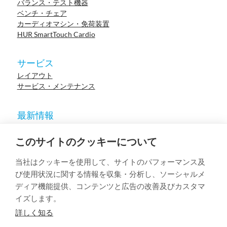
バランス・テスト機器
ベンチ・チェア
カーディオマシン・免荷装置
HUR SmartTouch Cardio
サービス
レイアウト
サービス・メンテナンス
最新情報
ニュース
参考施設
このサイトのクッキーについて
イベント
ウェビナー
当社はクッキーを使用して、サイトのパフォーマンス及
学術論文
び使用状況に関する情報を収集・分析し、ソーシャルメ
ディア機能提供、コンテンツと広告の改善及びカスタマ
イズします。
© 2023 HUR. All right reserved.
Privacy Policy
Cookie Policy
詳しく知る