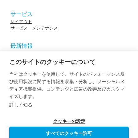
サービス
レイアウト
サービス・メンテナンス
最新情報
ニュース
参考施設
このサイトのクッキーについて
イベント
ウェビナー
当社はクッキーを使用して、サイトのパフォーマンス及
学術論文
び使用状況に関する情報を収集・分析し、ソーシャルメ
ディア機能提供、コンテンツと広告の改善及びカスタマ
イズします。
© 2023 HUR. All right reserved.
Privacy Policy
Cookie Policy
詳しく知る
クッキーの設定
すべてのクッキー許可