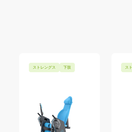
ストレングス
下肢
ス