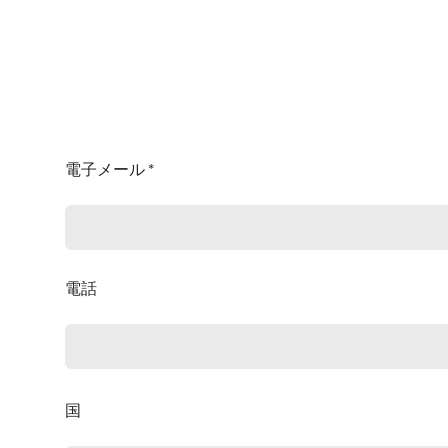
電子メール *
電話
国