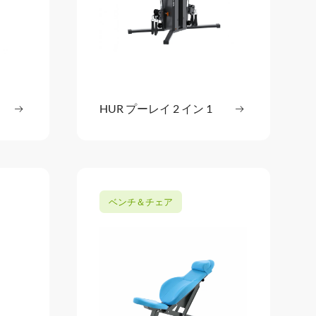
読む
HUR プーレイ 2 イン 1
続きを読む
: 壁取り付け式プーレイ
: HUR プーレイ
ベンチ＆チェア