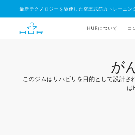
内
最新テクノロジーを駆使した空圧式筋力トレーニン
容
を
ス
HURについて
コ
キ
ッ
プ
が
このジムはリハビリを目的として設計されて
は