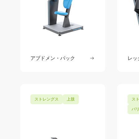
アブドメン・バック
続きを読む
レッ
: アブドメン・バッ
ストレングス
上肢
ス
バ