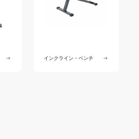
読む
インクライン・ベンチ
続きを読む
: チェストプレス
: インクライ